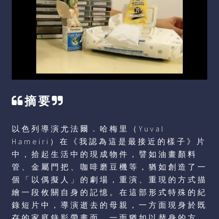
摘要
以色列導演尤法爾．哈梅里（Yuval
Hameiri）在《我認為這是最接近的樣子》片
中，拾起生活中的現成物件，譬如油畫顏料
管、金屬門把、咖啡磨豆機等，猶如創造了一
個「以偶擬人」的劇場，重演、重現的方式描
繪一段攸關自身的記憶。在這部形式特殊的紀
錄短片中，導演逝去的母親，一方面現身於既
存的家庭錄影帶畫面，一面猶如以替身的方